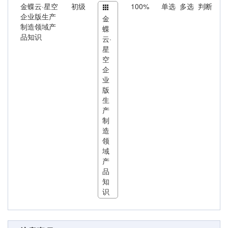
金蝶云·星空
初级
100%
单选 多选 判断
企业版生产
金
制造领域产
蝶
品知识
云·
星
空
企
业
版
生
产
制
造
领
域
产
品
知
识